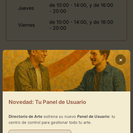
de 10:00 - 14:00, y de 16:00
Jueves
- 20:00
de 10:00 - 14:00, y de 16:00
Viernes
- 20:00
Ubicación de Miluna Life&Art
×
Cómo llegar
+
−
Novedad: Tu Panel de Usuario
×
Miluna Life&Art
Directorio de Arte
estrena su nuevo
Panel de Usuario
: tu
centro de control para gestionar todo tu arte.
Toca el mapa para interactuar