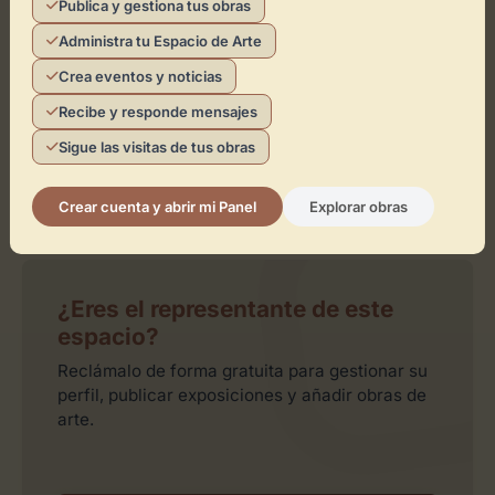
Publica y gestiona tus obras
Activar Mapa
Administra tu Espacio de Arte
Crea eventos y noticias
Recibe y responde mensajes
Sigue las visitas de tus obras
Crear cuenta y abrir mi Panel
Explorar obras
Leaflet
| ©
OpenStreetMap
contributors
¿Eres el representante de este
espacio?
Reclámalo de forma gratuita para gestionar su
perfil, publicar exposiciones y añadir obras de
arte.