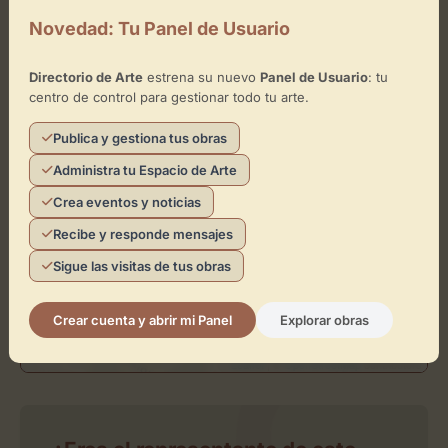
+
Novedad: Tu Panel de Usuario
−
Directorio de Arte
estrena su nuevo
Panel de Usuario
: tu
×
Monasterio de Nuestra Señora de la Asunción La
centro de control para gestionar todo tu arte.
Cartuja
Publica y gestiona tus obras
Toca el mapa para interactuar
Administra tu Espacio de Arte
Activar Mapa
Crea eventos y noticias
Recibe y responde mensajes
Sigue las visitas de tus obras
Crear cuenta y abrir mi Panel
Explorar obras
Leaflet
| ©
OpenStreetMap
contributors