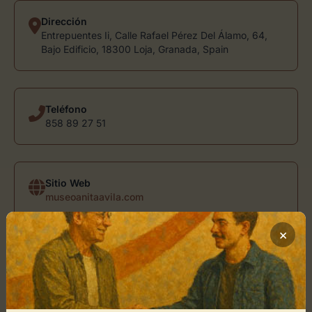
Dirección
Entrepuentes Ii, Calle Rafael Pérez Del Álamo, 64,
Bajo Edificio, 18300 Loja, Granada, Spain
Teléfono
858 89 27 51
Sitio Web
museoanitaavila.com
×
Ubicación de Museo Anita Ávila
Cómo llegar