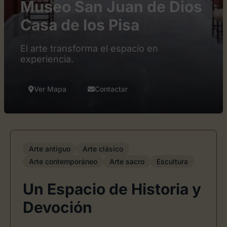
Museo San Juan de Dios
Casa de los Pisa
El arte transforma el espacio en
experiencia.
Ver Mapa
Contactar
Arte antiguo
Arte clásico
Arte contemporáneo
Arte sacro
Escultura
Un Espacio de Historia y
Devoción