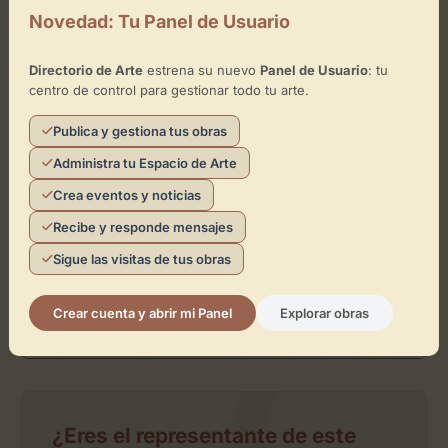
+
Novedad: Tu Panel de Usuario
−
Directorio de Arte
estrena su nuevo
Panel de Usuario
: tu
×
centro de control para gestionar todo tu arte.
Museo San Juan de Dios Casa de los Pisa
Publica y gestiona tus obras
Toca el mapa para interactuar
Administra tu Espacio de Arte
Activar Mapa
Crea eventos y noticias
Recibe y responde mensajes
Sigue las visitas de tus obras
Crear cuenta y abrir mi Panel
Explorar obras
Leaflet
| ©
OpenStreetMap
contributors
¿Eres el representante de este