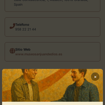
Spain
Teléfono
958 22 21 44
Sitio Web
www.museosanjuandedios.es
Ubicación de Museo San Juan de
×
Dios Casa de los Pisa
Cómo llegar