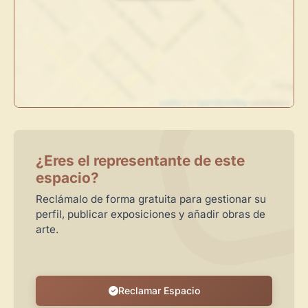
Administra tu Espacio de Arte
Crea eventos y noticias
Recibe y responde mensajes
Sigue las visitas de tus obras
Leaflet
| ©
OpenStreetMap
contributors
Crear cuenta y abrir mi Panel
Explorar obras
¿Eres el representante de este
espacio?
Reclámalo de forma gratuita para gestionar su
perfil, publicar exposiciones y añadir obras de
arte.
Reclamar Espacio