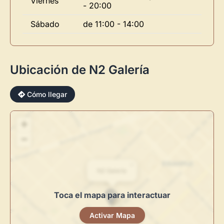
Viernes
- 20:00
Sábado
de 11:00 - 14:00
Ubicación de N2 Galería
×
Cómo llegar
+
−
Novedad: Tu Panel de Usuario
×
N2 Galería
Directorio de Arte
estrena su nuevo
Panel de Usuario
: tu
centro de control para gestionar todo tu arte.
Toca el mapa para interactuar
Publica y gestiona tus obras
Activar Mapa