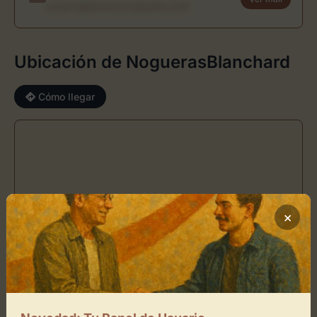
usuario@directoriodearte.com
Ubicación de NoguerasBlanchard
Cómo llegar
×