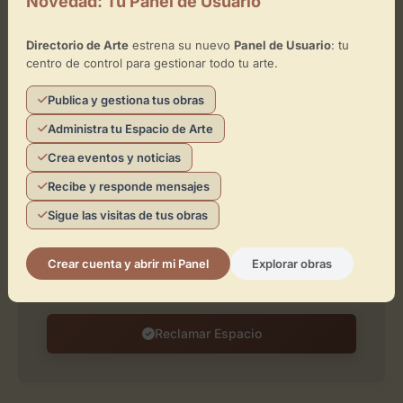
Novedad: Tu Panel de Usuario
Directorio de Arte
estrena su nuevo
Panel de Usuario
: tu
centro de control para gestionar todo tu arte.
Publica y gestiona tus obras
Administra tu Espacio de Arte
Crea eventos y noticias
¿Eres el representante de este
espacio?
Recibe y responde mensajes
Reclámalo de forma gratuita para gestionar su
Sigue las visitas de tus obras
perfil, publicar exposiciones y añadir obras de
arte.
Crear cuenta y abrir mi Panel
Explorar obras
Reclamar Espacio