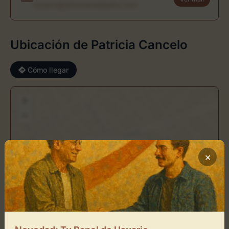
usuario@directoriodearte.com
Ubicación de Patricia Cancelo
Cómo llegar
+
−
×
Patricia Cancelo
×
Toca el mapa para interactuar
Activar Mapa