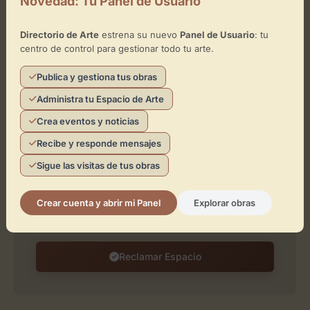
Novedad: Tu Panel de Usuario
Directorio de Arte
estrena su nuevo
Panel de Usuario
: tu
centro de control para gestionar todo tu arte.
Leaflet
| ©
OpenStreetMap
contributors
Publica y gestiona tus obras
Administra tu Espacio de Arte
Crea eventos y noticias
¿Eres el representante de este
espacio?
Recibe y responde mensajes
Reclámalo de forma gratuita para gestionar su
Sigue las visitas de tus obras
perfil, publicar exposiciones y añadir obras de
arte.
Crear cuenta y abrir mi Panel
Explorar obras
Reclamar Espacio