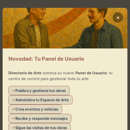
Ubicación de Sala De Arte
×
Cómo llegar
+
−
Novedad: Tu Panel de Usuario
×
Sala De Arte
Directorio de Arte
estrena su nuevo
Panel de Usuario
: tu
centro de control para gestionar todo tu arte.
Toca el mapa para interactuar
Publica y gestiona tus obras
Activar Mapa
Administra tu Espacio de Arte
Crea eventos y noticias
Recibe y responde mensajes
Sigue las visitas de tus obras