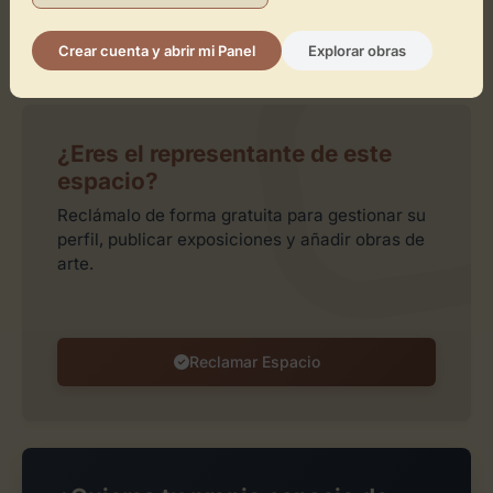
Crear cuenta y abrir mi Panel
Explorar obras
Leaflet
| ©
OpenStreetMap
contributors
¿Eres el representante de este
espacio?
Reclámalo de forma gratuita para gestionar su
perfil, publicar exposiciones y añadir obras de
arte.
Reclamar Espacio