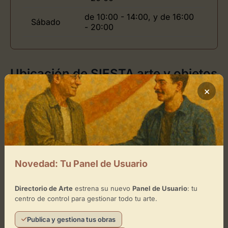
de 10:00 - 14:00, y de 16:00
Sábado
- 20:00
Ubicación de SIESTA arte y objetos
×
Cómo llegar
+
−
Novedad: Tu Panel de Usuario
×
SIESTA arte y objetos
Directorio de Arte
estrena su nuevo
Panel de Usuario
: tu
centro de control para gestionar todo tu arte.
Toca el mapa para interactuar
Publica y gestiona tus obras
Activar Mapa