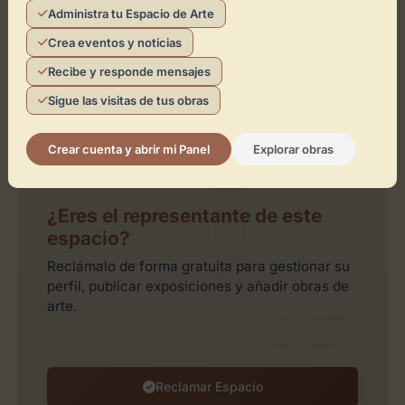
Administra tu Espacio de Arte
Crea eventos y noticias
Recibe y responde mensajes
Sigue las visitas de tus obras
Leaflet
| ©
OpenStreetMap
contributors
Crear cuenta y abrir mi Panel
Explorar obras
¿Eres el representante de este
espacio?
Reclámalo de forma gratuita para gestionar su
perfil, publicar exposiciones y añadir obras de
arte.
Reclamar Espacio