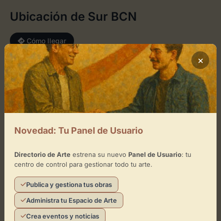
Ubicación de Sur BCN
Cómo llegar
×
+
−
×
Sur BCN
Novedad: Tu Panel de Usuario
Toca el mapa para interactuar
Directorio de Arte
estrena su nuevo
Panel de Usuario
: tu
Activar Mapa
centro de control para gestionar todo tu arte.
Publica y gestiona tus obras
Administra tu Espacio de Arte
Crea eventos y noticias