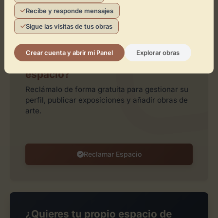
Recibe y responde mensajes
Leaflet
| ©
OpenStreetMap
contributors
Sigue las visitas de tus obras
Crear cuenta y abrir mi Panel
Explorar obras
¿Eres el representante de este
espacio?
Reclámalo de forma gratuita para gestionar su
perfil, publicar exposiciones y añadir obras de
arte.
Reclamar Espacio
¿Quieres tu propio espacio de