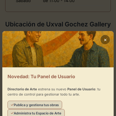
Sábado
de 11:00 - 14:00
Ubicación de Uxval Gochez Gallery
Cómo llegar
×
+
−
×
Novedad: Tu Panel de Usuario
Uxval Gochez Gallery
Toca el mapa para interactuar
Directorio de Arte
estrena su nuevo
Panel de Usuario
: tu
centro de control para gestionar todo tu arte.
Activar Mapa
Publica y gestiona tus obras
Administra tu Espacio de Arte