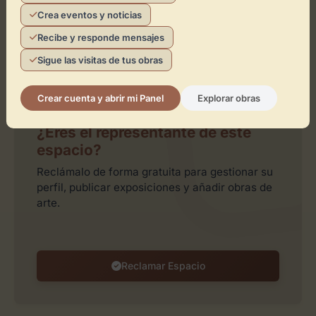
Crea eventos y noticias
Recibe y responde mensajes
Sigue las visitas de tus obras
Leaflet
| ©
OpenStreetMap
contributors
Crear cuenta y abrir mi Panel
Explorar obras
¿Eres el representante de este
espacio?
Reclámalo de forma gratuita para gestionar su
perfil, publicar exposiciones y añadir obras de
arte.
Reclamar Espacio