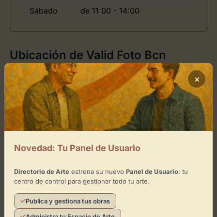
Sábado
de 11:00 - 14:00
Ubicación de Valid Foto Bcn
×
Cómo llegar
+
−
×
Novedad: Tu Panel de Usuario
Valid Foto Bcn
Directorio de Arte
estrena su nuevo
Panel de Usuario
: tu
Toca el mapa para interactuar
centro de control para gestionar todo tu arte.
Activar Mapa
Publica y gestiona tus obras
Administra tu Espacio de Arte