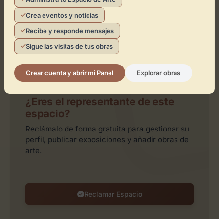
Crea eventos y noticias
Recibe y responde mensajes
Sigue las visitas de tus obras
Leaflet
| ©
OpenStreetMap
contributors
Crear cuenta y abrir mi Panel
Explorar obras
¿Eres el representante de este
espacio?
Reclámalo de forma gratuita para gestionar su
perfil, publicar exposiciones y añadir obras de
arte.
Reclamar Espacio