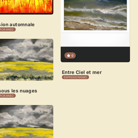
sion automnale
PORÁNEO
Explorar obras
0
Entre Ciel et mer
EXPRESIONISMO
 sous les nuages
PORÁNEO