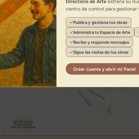
Directorio de Arte
estrena su n
centro de control para gestionar 
Publica y gestiona tus obras
Administra tu Espacio de Arte
Recibe y responde mensajes
×
Sigue las visitas de tus obras
ReketeWapa
Crear cuenta y abrir mi Panel