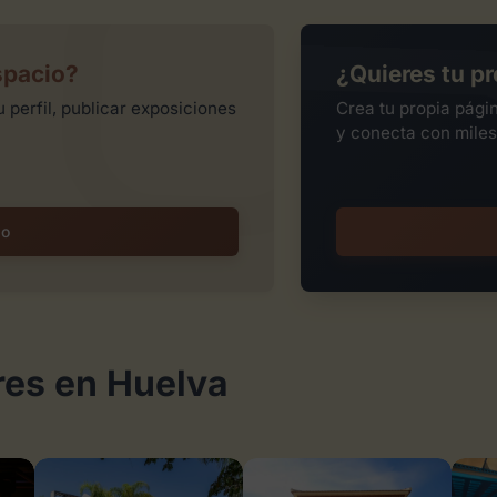
spacio?
¿Quieres tu pr
 perfil, publicar exposiciones
Crea tu propia pági
y conecta con miles
io
res en Huelva