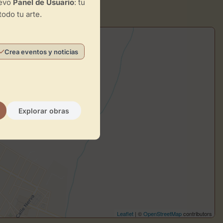
uevo
Panel de Usuario
: tu
todo tu arte.
Crea eventos y noticias
Explorar obras
Leaflet
| ©
OpenStreetMap
contributors