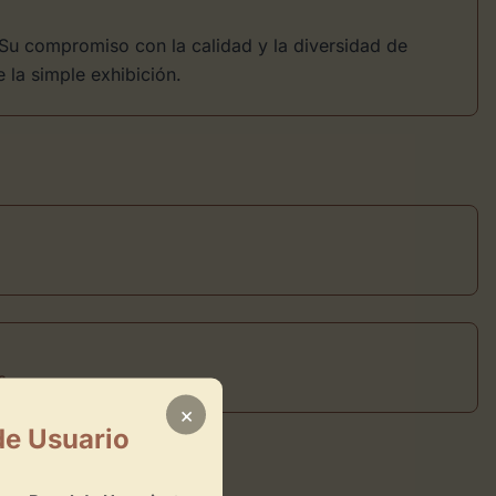
 Su compromiso con la calidad y la diversidad de
 la simple exhibición.
s
×
de Usuario