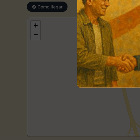
Cómo llegar
+
−