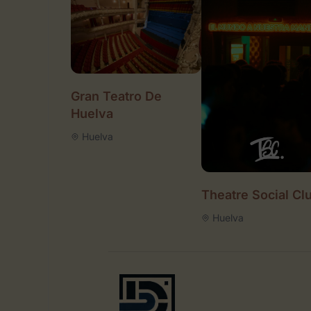
Gran Teatro De
Huelva
Huelva
Theatre Social Cl
Huelva