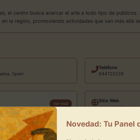
s, el centro busca acercar el arte a todo tipo de públicos.
al en la región, promoviendo actividades que van más allá de
Teléfono
uelva, Spain
644720228
Sitio Web
Ver mail
www.reketewapa.e
Novedad: Tu Panel 