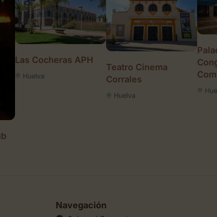
Pala
Las Cocheras APH
Cong
Teatro Cinema
Comp
Huelva
Corrales
Hue
Huelva
ub
Navegación