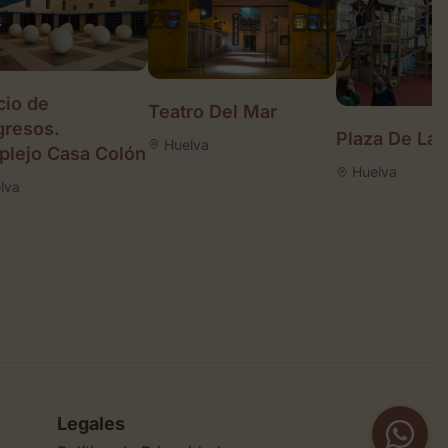
cio de
Teatro Del Mar
resos.
Plaza De Las
Huelva
lejo Casa Colón
Huelva
lva
Legales