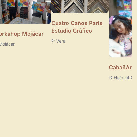
Cuatro Caños París
Estudio Gráfico
rkshop Mojácar
Vera
Mojácar
CabañArte
Huércal-Ov