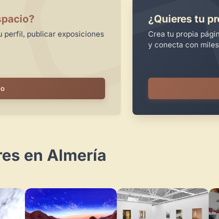
spacio?
¿Quieres tu pr
 perfil, publicar exposiciones
Crea tu propia pági
y conecta con miles
io
res en Almería