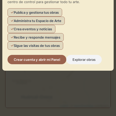
Cómo llegar
centro de control para gestionar todo tu arte.
Publica y gestiona tus obras
+
Administra tu Espacio de Arte
−
Crea eventos y noticias
×
Recibe y responde mensajes
CabañArte
Sigue las visitas de tus obras
Toca el mapa para interactuar
Crear cuenta y abrir mi Panel
Explorar obras
Activar Mapa
Leaflet
| ©
OpenStreetMap
contributors