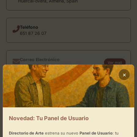
Huércal-overa, Almería, Spain
Teléfono
651 87 26 07
Correo Electrónico
Ver mail
usuario@directoriodearte.com
×
Sitio Web
www.cabañarte.com
Novedad: Tu Panel de Usuario
Ubicación de CabañArte
Directorio de Arte
estrena su nuevo
Panel de Usuario
: tu