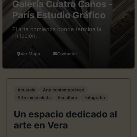
Galería Cuatro Caños -
París Estudio Gráfico
El arte comienza donde termina la
imitación.
Ver Mapa
Contactar
Acuarela
Arte contemporáneo
Arte minimalista
Escultura
Fotografía
Un espacio dedicado al
arte en Vera