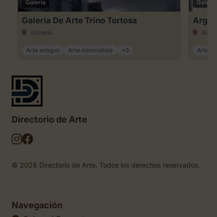
Galería
Galería
Galería De Arte Trino Tortosa
Argar
Almería
Almer
Arte antiguo
Arte minimalista
+3
Arte cl
Directorio de Arte
© 2026 Directorio de Arte. Todos los derechos reservados.
Navegación