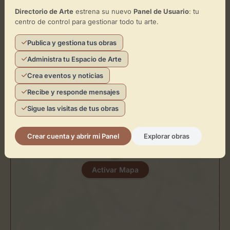
Ubicación de Galería Cuatro Caños
Directorio de Arte
estrena su nuevo
Panel de Usuario
: tu
-París Estudio Gráfico
centro de control para gestionar todo tu arte.
Publica y gestiona tus obras
Cómo llegar
Administra tu Espacio de Arte
+
Crea eventos y noticias
−
Recibe y responde mensajes
Sigue las visitas de tus obras
×
Galería Cuatro Caños -París Estudio Gráfico
Crear cuenta y abrir mi Panel
Explorar obras
Toca el mapa para interactuar
Activar Mapa