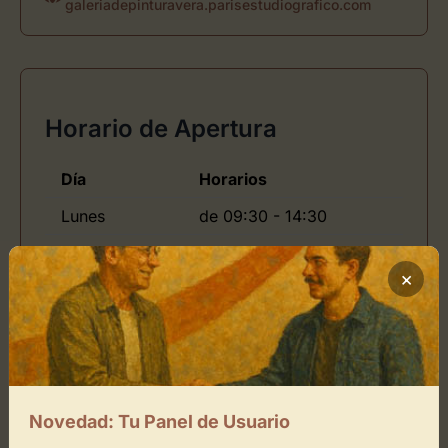
galeriadepinturavera.parisestudiografico.com
Horario de Apertura
Día
Horarios
Lunes
de 09:30 - 14:30
Martes
de 09:30 - 14:30
×
Jueves
de 09:30 - 17:00
Viernes
de 09:30 - 14:30
Domingo
de -
Novedad: Tu Panel de Usuario