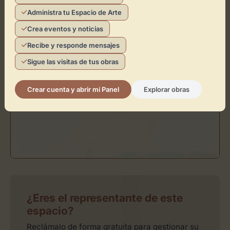
Administra tu Espacio de Arte
×
H-ELARTE
Crea eventos y noticias
Recibe y responde mensajes
Toca el mapa para interactuar
Sigue las visitas de tus obras
Activar Mapa
Crear cuenta y abrir mi Panel
Explorar obras
Leaflet
| ©
OpenStreetMap
contributors
¿Eres el representante de este
espacio?
Reclámalo de forma gratuita para gestionar su