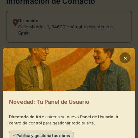
Información de Contacto
Dirección
Calle Mirador, 1, 04600 Huércal-overa, Almería,
Spain
×
Teléfono
649 27 02 62
Ubicación de H-ELARTE
Novedad: Tu Panel de Usuario
Cómo llegar
Directorio de Arte
estrena su nuevo
Panel de Usuario
: tu
+
centro de control para gestionar todo tu arte.
−
Publica y gestiona tus obras