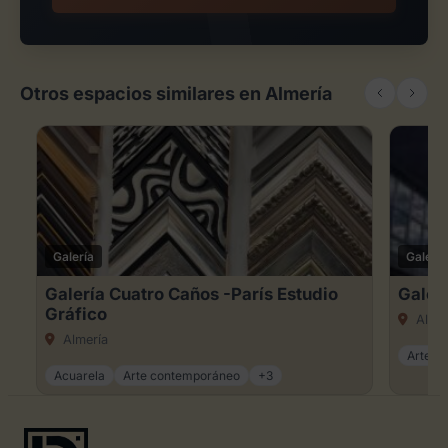
Otros espacios similares en Almería
Galería
Galería
Galería Cuatro Caños -París Estudio
Galerí
Gráfico
Almer
Almería
Arte an
Acuarela
Arte contemporáneo
+3