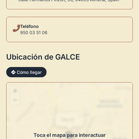
Teléfono
950 03 51 06
Ubicación de GALCE
Cómo llegar
+
×
−
×
GALCE
Toca el mapa para interactuar
Novedad: Tu Panel de Usuario