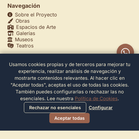
Navegación
Sobre el Proyecto
Obras
Espacios de Arte
Galerías
Museos
Teatros
Usamos cookies propias y de terceros para mejorar tu
Legales
experiencia, realizar análisis de navegación y
Política de Privacidad
mostrarte contenidos relevantes. Al hacer clic en
Política de Cookies
"Aceptar todas", aceptas el uso de todas las cookies.
Configuración de Cookies
También puedes configurarlas o rechazar las no
Términos de Servicio
esenciales. Lee nuestra
Política de Cookies
.
Contacto
Rechazar no esenciales
Configurar
Aceptar todas