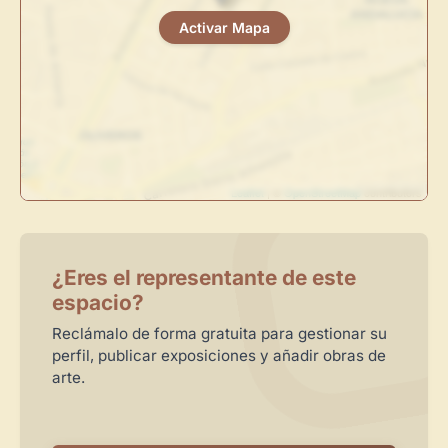
Activar Mapa
Directorio de Arte
estrena su nuevo
Panel de Usuario
: tu
centro de control para gestionar todo tu arte.
Publica y gestiona tus obras
Administra tu Espacio de Arte
Crea eventos y noticias
Leaflet
| ©
OpenStreetMap
contributors
Recibe y responde mensajes
Sigue las visitas de tus obras
¿Eres el representante de este
Crear cuenta y abrir mi Panel
Explorar obras
espacio?
Reclámalo de forma gratuita para gestionar su
perfil, publicar exposiciones y añadir obras de
arte.