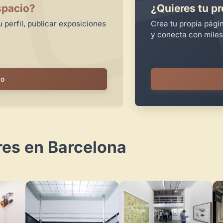
spacio?
¿Quieres tu pr
 perfil, publicar exposiciones
Crea tu propia pági
y conecta con miles
io
res en Barcelona