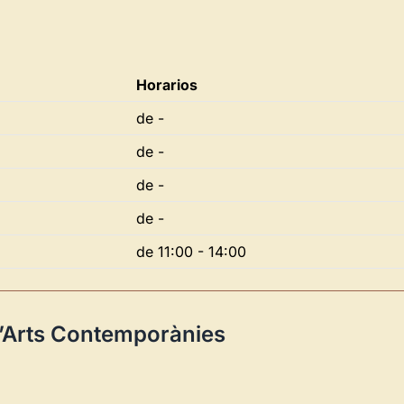
Horarios
de -
Novedad: Tu Panel 
de -
Directorio de Arte
estrena su n
de -
centro de control para gestionar 
de -
Publica y gestiona tus obras
de 11:00 - 14:00
Administra tu Espacio de Arte
Recibe y responde mensajes
Sigue las visitas de tus obras
d’Arts Contemporànies
Crear cuenta y abrir mi Panel