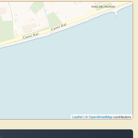
Leaflet
| ©
OpenStreetMap
contributors