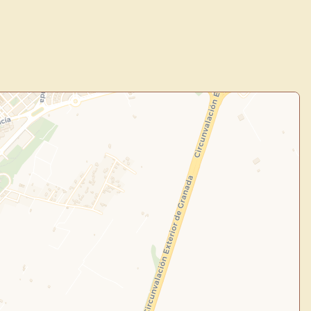
de Usuario
uevo
Panel de Usuario
: tu
todo tu arte.
Crea eventos y noticias
Explorar obras