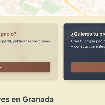
spacio?
¿Quieres tu pr
 perfil, publicar exposiciones
Crea tu propia pági
y conecta con miles
io
res en Granada