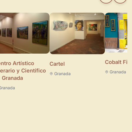
Cobalt Fin
ntro Artístico
Cartel
terario y Científico
Granada
Granada
 Granada
Granada