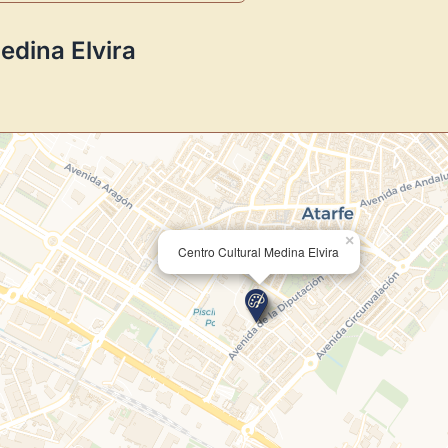
Novedad: Tu Panel 
edina Elvira
Directorio de Arte
estrena su n
centro de control para gestionar 
Publica y gestiona tus obras
Administra tu Espacio de Arte
Recibe y responde mensajes
Sigue las visitas de tus obras
×
Centro Cultural Medina Elvira
Crear cuenta y abrir mi Panel