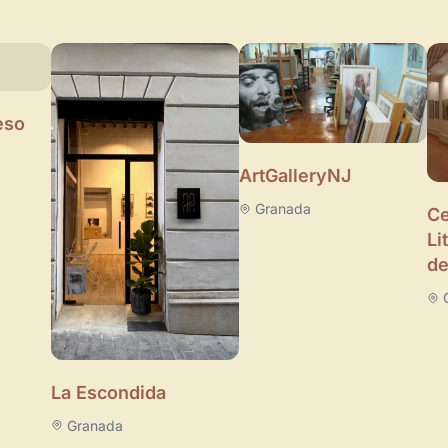
eso
ArtGalleryNJ
Granada
Ce
Li
de
La Escondida
Granada