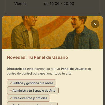
Viernes
de 10:00 - 20:00
×
Ubicación de La Basilica Galeria
Cómo llegar
+
−
Novedad: Tu Panel de Usuario
Directorio de Arte
estrena su nuevo
Panel de Usuario
: tu
×
La Basilica Galeria
centro de control para gestionar todo tu arte.
Publica y gestiona tus obras
Toca el mapa para interactuar
Administra tu Espacio de Arte
Activar Mapa
Crea eventos y noticias