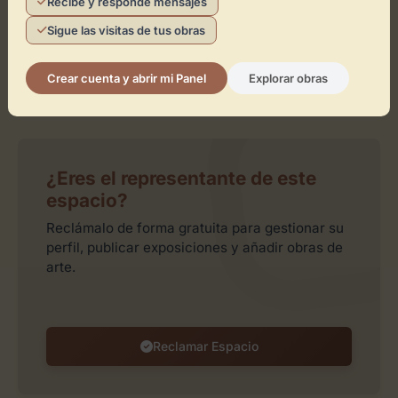
Recibe y responde mensajes
Sigue las visitas de tus obras
Crear cuenta y abrir mi Panel
Explorar obras
Leaflet
| ©
OpenStreetMap
contributors
¿Eres el representante de este
espacio?
Reclámalo de forma gratuita para gestionar su
perfil, publicar exposiciones y añadir obras de
arte.
Reclamar Espacio