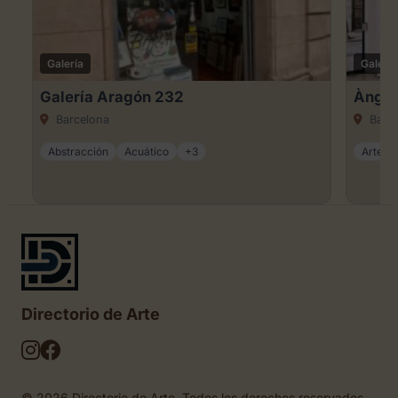
Galería
Galería
Galería Aragón 232
Àngel
Barcelona
Barce
Abstracción
Acuático
+3
Arte ca
Directorio de Arte
© 2026 Directorio de Arte. Todos los derechos reservados.