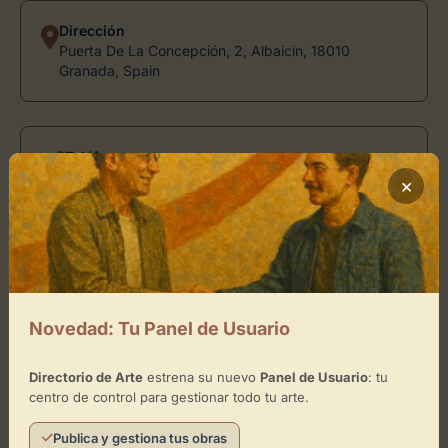
Dirección
Puerta De La Concepción, 2, Albaicín, 18010
Granada, Spain
Teléfono
958 22 53 68
×
Ubicación de Monasterio de la
Concepción Museo Conventual
Novedad: Tu Panel de Usuario
Cómo llegar
Directorio de Arte
estrena su nuevo
Panel de Usuario
: tu
centro de control para gestionar todo tu arte.
Publica y gestiona tus obras