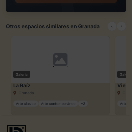
Otros espacios similares en Granada
Galería
Galería
La Raíz
Viene
Granada
Gran
Arte clásico
Arte contemporáneo
+3
Arte cl