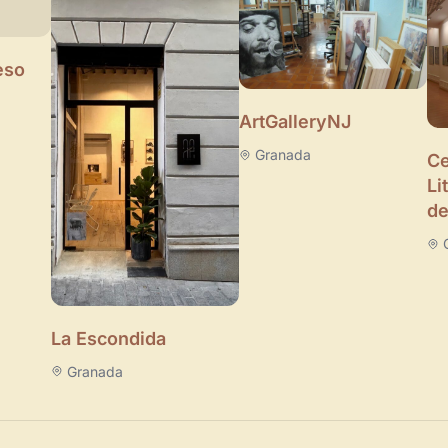
eso
ArtGalleryNJ
Granada
Ce
Li
de
La Escondida
Granada