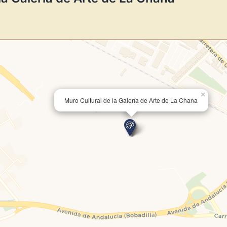
Directorio de Arte
estrena su n
centro de control para gestionar 
Publica y gestiona tus obras
Administra tu Espacio de Arte
Recibe y responde mensajes
×
Sigue las visitas de tus obras
Muro Cultural de la Galería de Arte de La Chana
Crear cuenta y abrir mi Panel