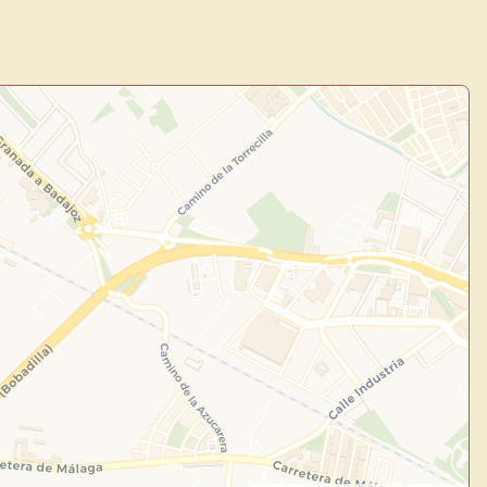
uevo
Panel de Usuario
: tu
todo tu arte.
Crea eventos y noticias
Explorar obras