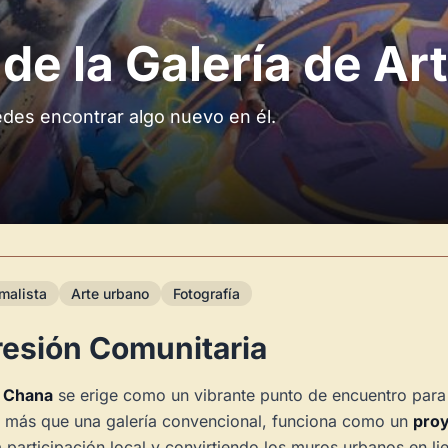
de la Galería de Ar
edes encontrar algo nuevo en él.
malista
Arte urbano
Fotografía
resión Comunitaria
a Chana
se erige como un vibrante punto de encuentro para l
, más que una galería convencional, funciona como un
proy
a participación local y convirtiendo los muros urbanos en l