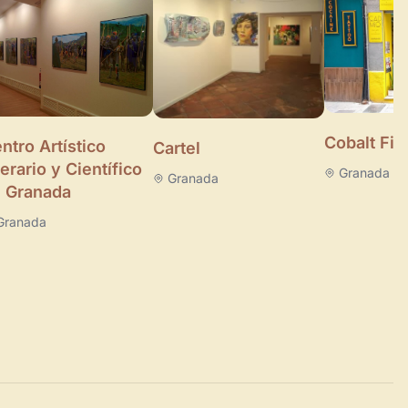
Cobalt Fin
ntro Artístico
Cartel
terario y Científico
Granada
Granada
 Granada
Granada