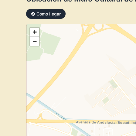
Cómo llegar
+
−