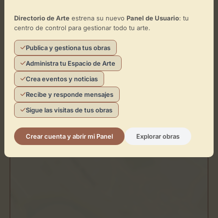
Directorio de Arte
estrena su nuevo
Panel de Usuario
: tu
Cómo llegar
centro de control para gestionar todo tu arte.
Publica y gestiona tus obras
+
Administra tu Espacio de Arte
−
Crea eventos y noticias
×
Recibe y responde mensajes
Patronato de la Alhambra y el Generalife
Sigue las visitas de tus obras
Toca el mapa para interactuar
Crear cuenta y abrir mi Panel
Explorar obras
Activar Mapa