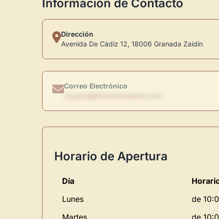
Información de Contacto
Dirección
Avenida De Cádiz 12, 18006 Granada Zaidín
Correo Electrónico
usuario@directoriodearte.com
Horario de Apertura
Día
Horari
Lunes
de 10:0
Martes
de 10:0