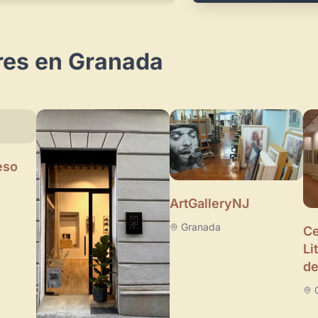
res en Granada
eso
ArtGalleryNJ
Granada
Ce
Li
de