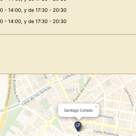
0 - 14:00, y de 17:30 - 20:30
Novedad: Tu Panel 
0 - 14:00, y de 17:30 - 20:30
Directorio de Arte
estrena su n
centro de control para gestionar 
Publica y gestiona tus obras
Administra tu Espacio de Arte
Recibe y responde mensajes
Sigue las visitas de tus obras
Crear cuenta y abrir mi Panel
×
Santiago Collado