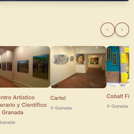
Cobalt Fin
ntro Artístico
Cartel
terario y Científico
Granada
Granada
 Granada
Granada