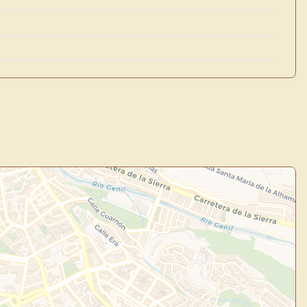
×
de Usuario
uevo
Panel de Usuario
: tu
todo tu arte.
Crea eventos y noticias
Explorar obras