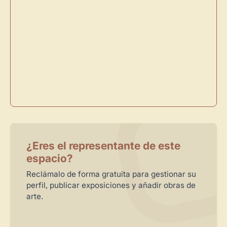
Publica y gestiona tus obras
Administra tu Espacio de Arte
Crea eventos y noticias
Recibe y responde mensajes
Sigue las visitas de tus obras
Crear cuenta y abrir mi Panel
Explorar obras
¿Eres el representante de este
espacio?
Reclámalo de forma gratuita para gestionar su
perfil, publicar exposiciones y añadir obras de
arte.