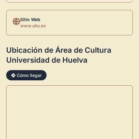
Sitio Web
www.uhu.es
Ubicación de Área de Cultura
Universidad de Huelva
×
Cómo llegar
Novedad: Tu Panel de Usuario
Directorio de Arte
estrena su nuevo
Panel de Usuario
: tu
centro de control para gestionar todo tu arte.