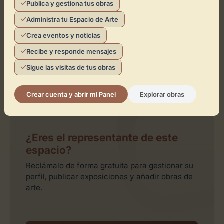
Publica y gestiona tus obras
Activar Mapa
Administra tu Espacio de Arte
Crea eventos y noticias
Recibe y responde mensajes
Sigue las visitas de tus obras
Crear cuenta y abrir mi Panel
Explorar obras
Leaflet
| ©
OpenStreetMap
contributors
¿Eres el representante de este
espacio?
Reclámalo de forma gratuita para gestionar su
perfil, publicar exposiciones y añadir obras de
arte.