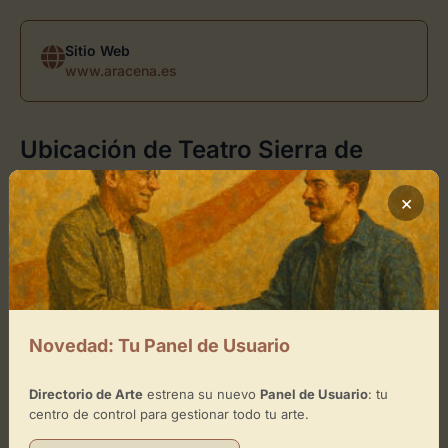
Sitio Web
www.aracena.es
Ubicación de Teatro Sierra de
Aracena
×
Cómo llegar
+
−
Novedad: Tu Panel de Usuario
×
Teatro Sierra de Aracena
Directorio de Arte
estrena su nuevo
Panel de Usuario
: tu
centro de control para gestionar todo tu arte.
Toca el mapa para interactuar