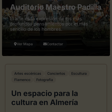
Auditorio Maestro Padilla
El arte es la expresión de los más
profundos pensamientos por el más
sencillo de los hombres.
Ver Mapa
Contactar
Artes escénicas
Conciertos
Escultura
Flamenco
Fotografía
Un espacio para la
cultura en Almería