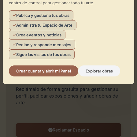
centro de control para gestionar todo tu arte.
Publica y gestiona tus obras
Administra tu Espacio de Arte
Crea eventos y noticias
Recibe y responde mensajes
Leaflet
| ©
OpenStreetMap
contributors
Sigue las visitas de tus obras
¿Eres el representante de este
Crear cuenta y abrir mi Panel
Explorar obras
espacio?
Reclámalo de forma gratuita para gestionar su
perfil, publicar exposiciones y añadir obras de
arte.
Reclamar Espacio