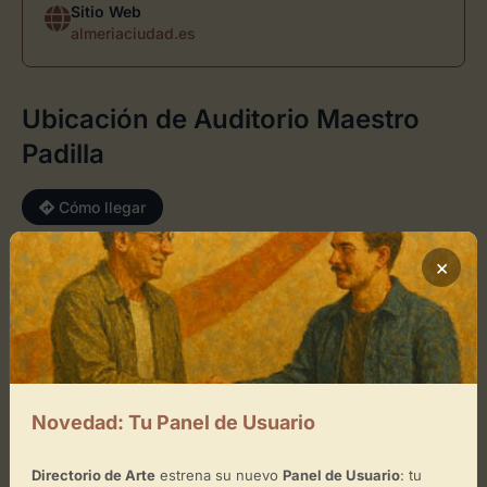
Sitio Web
almeriaciudad.es
Ubicación de Auditorio Maestro
Padilla
Cómo llegar
×
+
−
×
Auditorio Maestro Padilla
Novedad: Tu Panel de Usuario
Toca el mapa para interactuar
Activar Mapa
Directorio de Arte
estrena su nuevo
Panel de Usuario
: tu