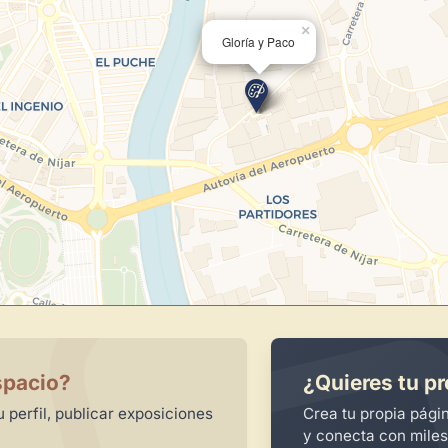
centro de control para gestionar 
×
Gloría y Paco
Publica y gestiona tus obras
Administra tu Espacio de Arte
Recibe y responde mensajes
Sigue las visitas de tus obras
Crear cuenta y abrir mi Panel
spacio?
¿Quieres tu pr
 perfil, publicar exposiciones
Crea tu propia pági
y conecta con miles