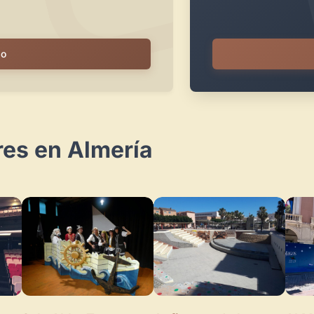
io
res en Almería