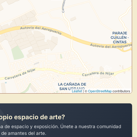
todo tu arte.
Crea eventos y noticias
Explorar obras
Leaflet
| ©
OpenStreetMap
contributors
opio espacio de arte?
na de espacio y exposición. Únete a nuestra comunidad
 de amantes del arte.