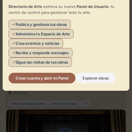
Teatro
Directorio de Arte
estrena su nuevo
Panel de Usuario
: tu
Anfiteatro de la Rambla
centro de control para gestionar todo tu arte.
Almería
Publica y gestiona tus obras
Artes escénicas
Conciertos
+3
Administra tu Espacio de Arte
Crea eventos y noticias
Recibe y responde mensajes
Sigue las visitas de tus obras
Teatro
Crear cuenta y abrir mi Panel
Explorar obras
ALMERÍA CULTURA
Almería
Arte contemporáneo
Artes escénicas
+3