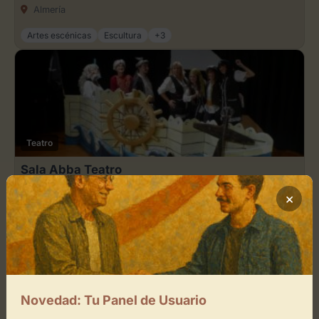
Almería
Artes escénicas
Escultura
+3
Teatro
Sala Abba Teatro
Almería
×
Arte minimalista
Artes escénicas
+3
Novedad: Tu Panel de Usuario