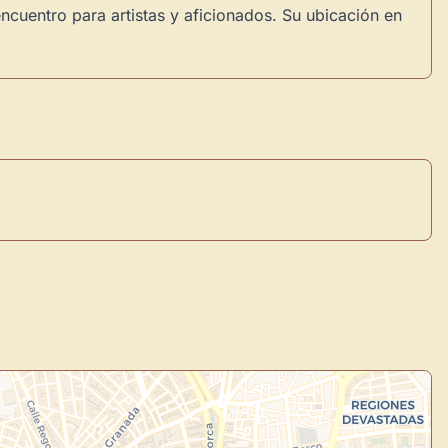
ncuentro para artistas y aficionados. Su ubicación en
.
×
de Usuario
uevo
Panel de Usuario
: tu