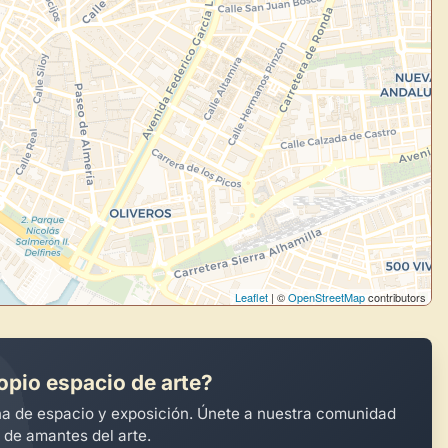
todo tu arte.
Crea eventos y noticias
Explorar obras
Leaflet
| ©
OpenStreetMap
contributors
opio espacio de arte?
na de espacio y exposición. Únete a nuestra comunidad
 de amantes del arte.