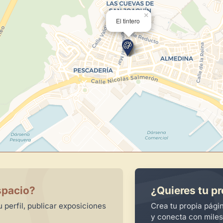
centro de control para gestionar 
×
El tintero
Publica y gestiona tus obras
Administra tu Espacio de Arte
Recibe y responde mensajes
Sigue las visitas de tus obras
Crear cuenta y abrir mi Panel
spacio?
¿Quieres tu pr
 perfil, publicar exposiciones
Crea tu propia pági
y conecta con miles