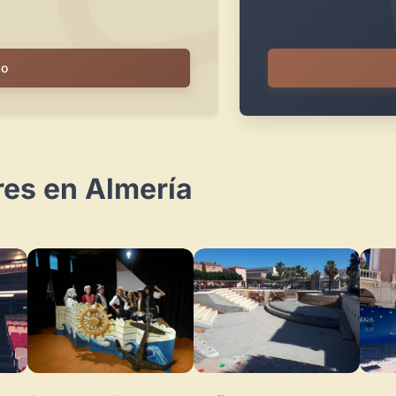
io
res en Almería