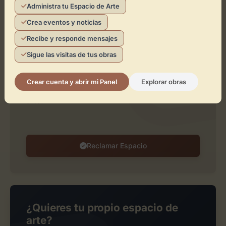
Administra tu Espacio de Arte
Leaflet
| ©
OpenStreetMap
contributors
Crea eventos y noticias
Recibe y responde mensajes
¿Eres el representante de este
Sigue las visitas de tus obras
espacio?
Reclámalo de forma gratuita para gestionar su
Crear cuenta y abrir mi Panel
Explorar obras
perfil, publicar exposiciones y añadir obras de
arte.
Reclamar Espacio
¿Quieres tu propio espacio de
arte?