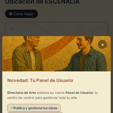
Ubicación de ESCENALIA
Cómo llegar
+
−
×
×
ESCENALIA
Toca el mapa para interactuar
Activar Mapa
Novedad: Tu Panel de Usuario
Directorio de Arte
estrena su nuevo
Panel de Usuario
: tu
centro de control para gestionar todo tu arte.
Publica y gestiona tus obras