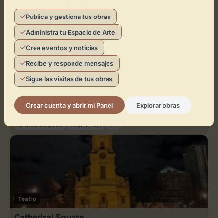
Arte contemporáneo
Artes escénicas
+3
Publica y gestiona tus obras
Administra tu Espacio de Arte
Crea eventos y noticias
Recibe y responde mensajes
Teatro
Sigue las visitas de tus obras
Auditorio Maestro Padilla
Crear cuenta y abrir mi Panel
Explorar obras
Almería
Artes escénicas
Conciertos
+3
Teatro
Cathedral Square