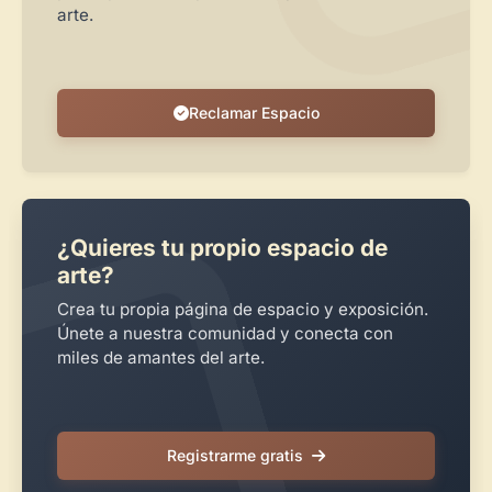
Sigue las visitas de tus obras
arte.
Crear cuenta y abrir mi Panel
Explorar obras
Reclamar Espacio
¿Quieres tu propio espacio de
arte?
Crea tu propia página de espacio y exposición.
Únete a nuestra comunidad y conecta con
miles de amantes del arte.
Registrarme gratis