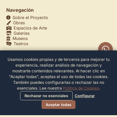
Navegación
Sobre el Proyecto
Obras
Espacios de Arte
Galerías
Museos
Teatros
Usamos cookies propias y de terceros para mejorar tu
Legales
experiencia, realizar análisis de navegación y
Política de Privacidad
mostrarte contenidos relevantes. Al hacer clic en
Política de Cookies
"Aceptar todas", aceptas el uso de todas las cookies.
Configuración de Cookies
También puedes configurarlas o rechazar las no
Términos de Servicio
esenciales. Lee nuestra
Política de Cookies
.
Contacto
Rechazar no esenciales
Configurar
Aceptar todas