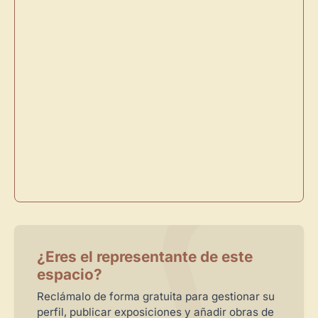
×
Novedad: Tu Panel de Usuario
Directorio de Arte
estrena su nuevo
Panel de Usuario
: tu
centro de control para gestionar todo tu arte.
Publica y gestiona tus obras
¿Eres el representante de este
Administra tu Espacio de Arte
espacio?
Crea eventos y noticias
Reclámalo de forma gratuita para gestionar su
Recibe y responde mensajes
perfil, publicar exposiciones y añadir obras de