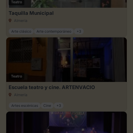
Teatro
Taquilla Municipal
Almería
Arte clásico
Arte contemporáneo
+3
Teatro
Escuela teatro y cine. ARTENVACIO
Almería
Artes escénicas
Cine
+3