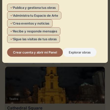
Arte contemporáneo
Artes escénicas
+3
Publica y gestiona tus obras
Administra tu Espacio de Arte
Crea eventos y noticias
Recibe y responde mensajes
Teatro
Sigue las visitas de tus obras
Auditorio Maestro Padilla
Crear cuenta y abrir mi Panel
Explorar obras
Almería
Artes escénicas
Conciertos
+3
Teatro
Cathedral Square