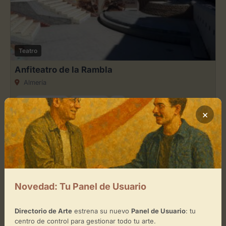
Teatro
Anfiteatro de la Rambla
Almería
Artes escénicas
Conciertos
+3
×
Teatro
Novedad: Tu Panel de Usuario
ALMERÍA CULTURA
Almería
Directorio de Arte
estrena su nuevo
Panel de Usuario
: tu
centro de control para gestionar todo tu arte.