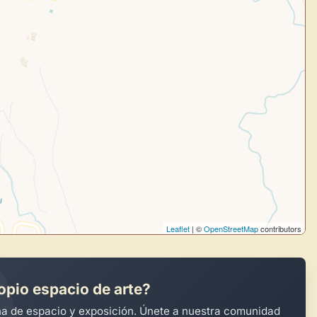
uevo
Panel de Usuario
: tu
todo tu arte.
Crea eventos y noticias
Explorar obras
Leaflet
| ©
OpenStreetMap
contributors
opio espacio de arte?
na de espacio y exposición. Únete a nuestra comunidad