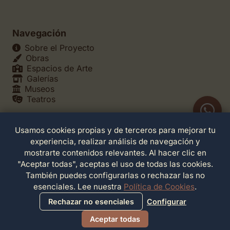
Navegación
Sobre el Proyecto
Obras
Espacios de Arte
Galerías
Museos
Teatros
Usamos cookies propias y de terceros para mejorar tu
Legales
experiencia, realizar análisis de navegación y
Política de Privacidad
mostrarte contenidos relevantes. Al hacer clic en
Política de Cookies
"Aceptar todas", aceptas el uso de todas las cookies.
Configuración de Cookies
También puedes configurarlas o rechazar las no
Términos de Servicio
esenciales. Lee nuestra
Política de Cookies
.
Contacto
Rechazar no esenciales
Configurar
Aceptar todas