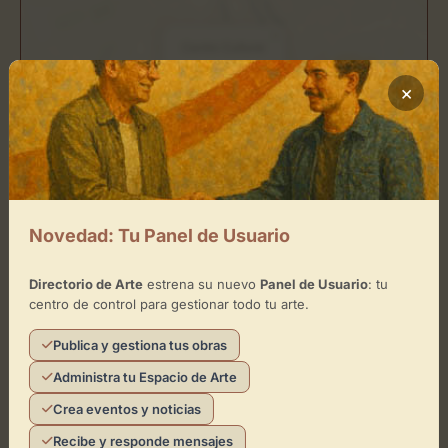
×
Centro Cultural
×
Toca el mapa para interactuar
Activar Mapa
Novedad: Tu Panel de Usuario
Directorio de Arte
estrena su nuevo
Panel de Usuario
: tu
Leaflet
| ©
OpenStreetMap
contributors
centro de control para gestionar todo tu arte.
Publica y gestiona tus obras
Administra tu Espacio de Arte
¿Eres el representante de este
espacio?
Crea eventos y noticias
Recibe y responde mensajes
Reclámalo de forma gratuita para gestionar su