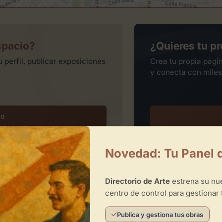
spacio?
¿Quieres tu pr
 perfil, publicar exposiciones
Crea tu propia pági
y conecta con miles
io
Novedad: Tu Panel 
Directorio de Arte
estrena su n
centro de control para gestionar 
Publica y gestiona tus obras