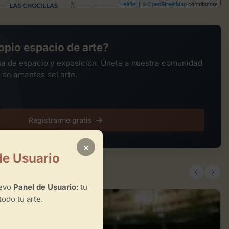
Leaflet
| ©
OpenStreetMap
contributors
opio espacio de arte?
na de espacio y exposición. Únete a nuestra comunidad
 de amantes del arte.
Registrarme gratis
×
de Usuario
uevo
Panel de Usuario
: tu
todo tu arte.