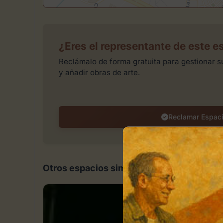
¿Eres el representante de este e
Reclámalo de forma gratuita para gestionar su
y añadir obras de arte.
Reclamar Espac
Otros espacios similares en Almería