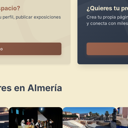
spacio?
¿Quieres tu pr
 perfil, publicar exposiciones
Crea tu propia pági
y conecta con miles
io
res en Almería